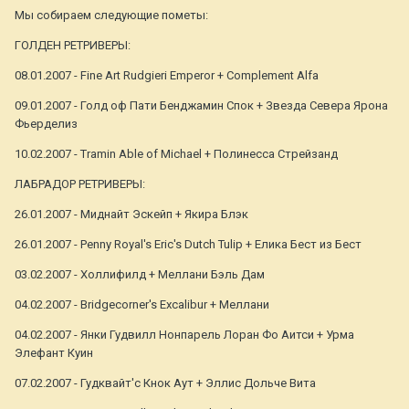
Мы собираем следующие пометы:
ГОЛДЕН РЕТРИВЕРЫ:
08.01.2007 - Fine Art Rudgieri Emperor + Complement Alfa
09.01.2007 - Голд оф Пати Бенджамин Спок + Звезда Севера Ярона
Фьерделиз
10.02.2007 - Tramin Able of Michael + Полинесса Стрейзанд
ЛАБРАДОР РЕТРИВЕРЫ:
26.01.2007 - Миднайт Эскейп + Якира Блэк
26.01.2007 - Penny Royal's Eric's Dutch Tulip + Елика Бест из Бест
03.02.2007 - Холлифилд + Меллани Бэль Дам
04.02.2007 - Bridgecorner's Excalibur + Меллани
04.02.2007 - Янки Гудвилл Нонпарель Лоран Фо Аитси + Урма
Элефант Куин
07.02.2007 - Гудквайт'с Кнок Аут + Эллис Дольче Вита