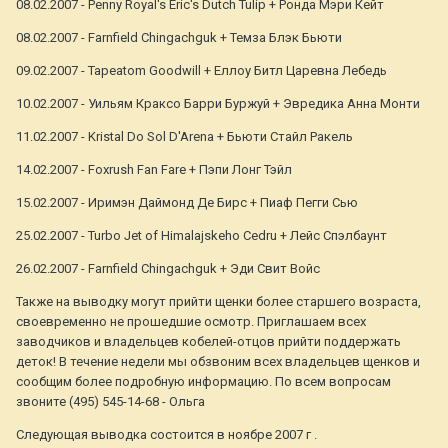
08.02.2007 - Penny Royal's Eric's Dutch Tulip + Ронда Мэри Кейт
08.02.2007 - Farnfield Chingachguk + Темза Блэк Бьюти
09.02.2007 - Tapeatom Goodwill + Еллоу Битл Царевна Лебедь
10.02.2007 - Уильям Краксо Барри Буржуй + Эвредика Анна Монти
11.02.2007 - Kristal Do Sol D'Arena + Бьюти Стайл Ракель
14.02.2007 - Foxrush Fan Fare + Пэпи Лонг Тэйл
15.02.2007 - Иримэн Даймонд Де Бирс + Пиаф Пегги Сью
25.02.2007 - Turbo Jet of Himalajskeho Cedru + Лейс Спэлбаунт
26.02.2007 - Farnfield Chingachguk + Эди Свит Войс
Также на выводку могут прийти щенки более старшего возраста,
своевременно не прошедшие осмотр. Приглашаем всех
заводчиков и владельцев кобелей-отцов прийти поддержать
деток! В течение недели мы обзвоним всех владельцев щенков и
сообщим более подробную информацию. По всем вопросам
звоните (495) 545-14-68 - Ольга
Следующая выводка состоится в ноябре 2007 г .