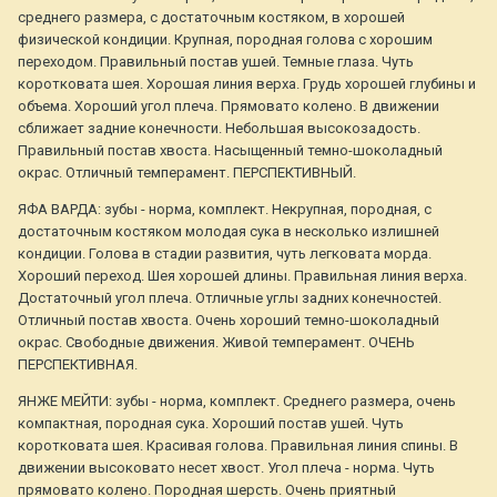
среднего размера, с достаточным костяком, в хорошей
физической кондиции. Крупная, породная голова с хорошим
переходом. Правильный постав ушей. Темные глаза. Чуть
коротковата шея. Хорошая линия верха. Грудь хорошей глубины и
объема. Хороший угол плеча. Прямовато колено. В движении
сближает задние конечности. Небольшая высокозадость.
Правильный постав хвоста. Насыщенный темно-шоколадный
окрас. Отличный темперамент. ПЕРСПЕКТИВНЫЙ.
ЯФА ВАРДА: зубы - норма, комплект. Некрупная, породная, с
достаточным костяком молодая сука в несколько излишней
кондиции. Голова в стадии развития, чуть легковата морда.
Хороший переход. Шея хорошей длины. Правильная линия верха.
Достаточный угол плеча. Отличные углы задних конечностей.
Отличный постав хвоста. Очень хороший темно-шоколадный
окрас. Свободные движения. Живой темперамент. ОЧЕНЬ
ПЕРСПЕКТИВНАЯ.
ЯНЖЕ МЕЙТИ: зубы - норма, комплект. Среднего размера, очень
компактная, породная сука. Хороший постав ушей. Чуть
коротковата шея. Красивая голова. Правильная линия спины. В
движении высоковато несет хвост. Угол плеча - норма. Чуть
прямовато колено. Породная шерсть. Очень приятный