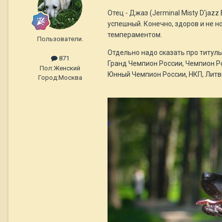
Отец - Джаз (Jerminal Misty D'ja
успешный. Конечно, здоров и не 
темпераментом.
Пользователи.
Отдельно надо сказать про титулы
871
Гранд Чемпион России, Чемпион Ро
Пол:
Женский
Юнный Чемпион России, НКП, Литв
Город:
Москва