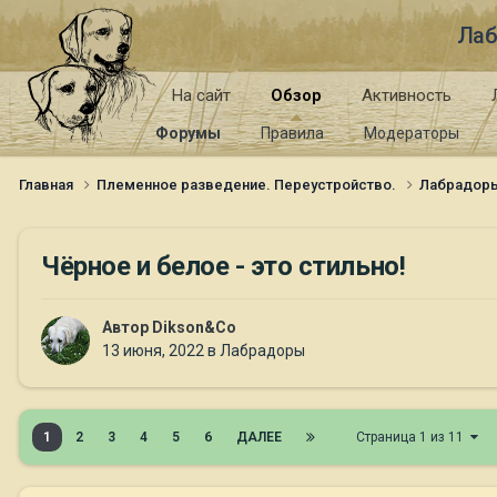
Лаб
На сайт
Обзор
Активность
Форумы
Правила
Модераторы
Главная
Племенное разведение. Переустройство.
Лабрадор
Чёрное и белое - это стильно!
Автор
Dikson&Co
13 июня, 2022
в
Лабрадоры
1
2
3
4
5
6
ДАЛЕЕ
Страница 1 из 11