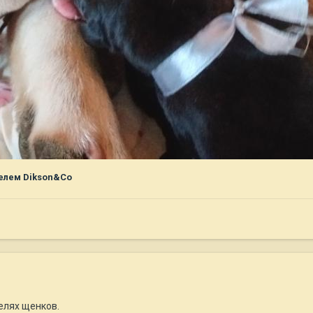
елем Dikson&Co
телях щенков.