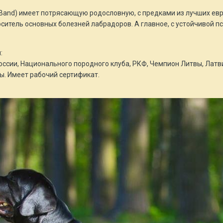
zz Band) имеет потрясающую родословную, с предками из лучших е
носитель основных болезней лабрадоров. А главное, с устойчивой
:
ссии, Национального породного клуба, РКФ, Чемпион Литвы, Латви
ы. Имеет рабочий сертификат.