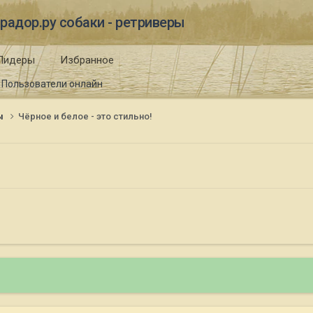
радор.ру собаки - ретриверы
Лидеры
Избранное
Пользователи онлайн
ы
Чёрное и белое - это стильно!