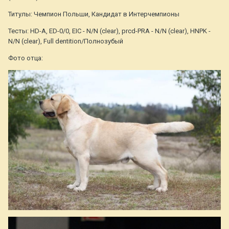
Титулы: Чемпион Польши, Кандидат в Интерчемпионы
Тесты: HD-A, ED-0/0, EIC - N/N (clear), prcd-PRA - N/N (clear), HNPK -
N/N (clear), Full dentition/Полнозубый
Фото отца: