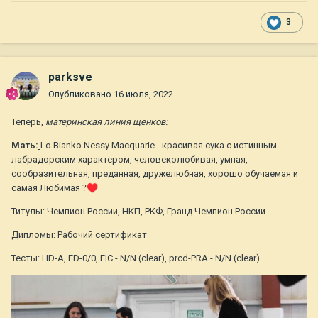
3
parksve
Опубликовано
16 июля, 2022
Теперь,
материнская линия щенков:
Мать:
Lo Bianko Nessy Macquarie - красивая сука с истинным
лабрадорским характером, человеколюбивая, умная,
сообразительная, преданная, дружелюбная, хорошо обучаемая и
самая Любимая
?
♥️
Титулы: Чемпион России, НКП, РКФ, Гранд Чемпион России
Дипломы: Рабочий сертификат
Тесты: HD-A, ED-0/0, EIC - N/N (clear), prcd-PRA - N/N (clear)