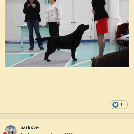
1
parksve