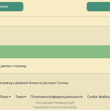
ателя
 данную страницу
етривера Диамант Бланк из Долины Солнца
Язык
Тема
Политика конфиденциальности
Cookie-файлы
Российский Ретривер Клуб
Powered by Invision Community