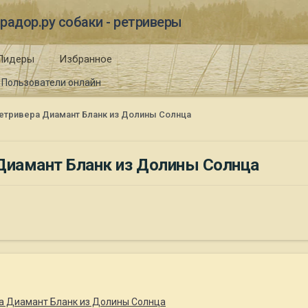
радор.ру собаки - ретриверы
Лидеры
Избранное
Пользователи онлайн
етривера Диамант Бланк из Долины Солнца
 Диамант Бланк из Долины Солнца
ра Диамант Бланк из Долины Солнца