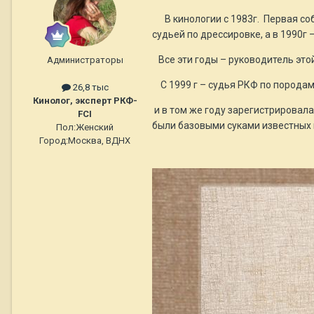
В кинологии с 1983г. Первая соб
судьей по дрессировке, а в 1990г
Все эти годы – руководитель этой
Администраторы
С 1999 г – судья РКФ по породам
26,8 тыс
Кинолог, эксперт РКФ-
и в том же году зарегистрировала
FCI
были базовыми суками известных п
Пол:
Женский
Город:
Москва, ВДНХ