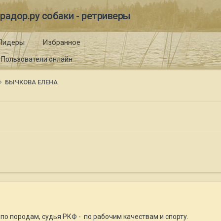
радор.ру собаки - ретриверы
Лидеры
Избранное
Пользователи онлайн
БЫЧКОВА ЕЛЕНА
 по породам, судья РКФ - по рабочим качествам и спорту.