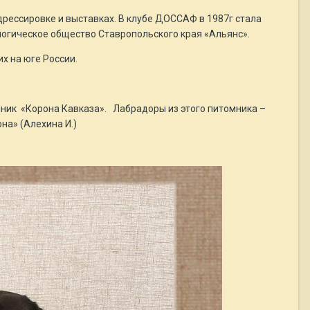
дрессировке и выставках. В клубе ДОССАФ в 1987г стала
ологическое общество Ставропольского края «Альянс».
х на юге России.
томник «Корона Кавказа». Лабрадоры из этого питомника –
на» (Алехина И.)