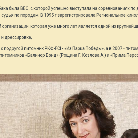
ака была ВЕО, с которой успешно выступала на соревнованиях по 
 – судья по породам. В 1995 г зарегистрировала Региональное кин
 организации, которая уже много лет является одной из крупнейши
 и дрессировке,
 с подругой питомник РКФ-FCI - «Из Парка Победы», а в 2007 - пи
итомников «Балинор Бэнд» (Рощина Г, Козлова А.) и «Прима Персо