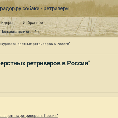
радор.ру собаки - ретриверы
Лидеры
Избранное
Пользователи онлайн
я курчавошерстных ретриверов в России"
ерстных ретриверов в России"
ошерстных ретриверов в России"