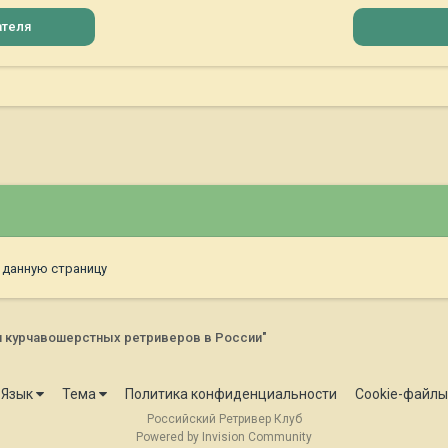
ателя
 данную страницу
я курчавошерстных ретриверов в России"
Язык
Тема
Политика конфиденциальности
Cookie-файлы
Российский Ретривер Клуб
Powered by Invision Community