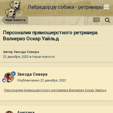
Лабрадор.ру собаки - ретриверы
Наши новости
Персоналия прямошерстного ретривера
Валнериз Оскар Уайльд
Автор
Звезда Севера
22 декабря, 2022
в
Наши новости
Звезда Севера
Опубликовано
22 декабря, 2022
Персоналия прямошерстного ретривера Валнериз Оскар Уайльд
Анютика