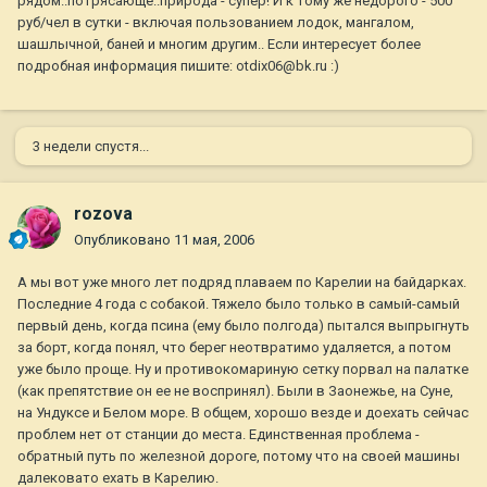
рядом..потрясающе..природа - супер! И к тому же недорого - 500
руб/чел в сутки - включая пользованием лодок, мангалом,
шашлычной, баней и многим другим.. Если интересует более
подробная информация пишите: otdix06@bk.ru :)
3 недели спустя...
rozova
Опубликовано
11 мая, 2006
А мы вот уже много лет подряд плаваем по Карелии на байдарках.
Последние 4 года с собакой. Тяжело было только в самый-самый
первый день, когда псина (ему было полгода) пытался выпрыгнуть
за борт, когда понял, что берег неотвратимо удаляется, а потом
уже было проще. Ну и противокомариную сетку порвал на палатке
(как препятствие он ее не воспринял). Были в Заонежье, на Суне,
на Ундуксе и Белом море. В общем, хорошо везде и доехать сейчас
проблем нет от станции до места. Единственная проблема -
обратный путь по железной дороге, потому что на своей машины
далековато ехать в Карелию.