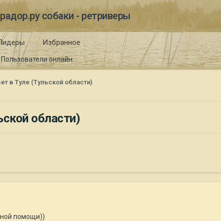
радор.ру собаки - ретриверы
Лидеры
Избранное
Пользователи онлайн
вет в Туле (Тульской области)
ьской области)
ной помощи))