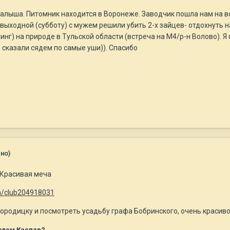
алыша. Питомник находится в Воронеже. Заводчик пошла нам на вс
 выходной (субботу) с мужем решили убить 2-х зайцев- отдохнуть 
инг) на природе в Тульской области (встреча на М4/р-н Волово). 
 сказали сядем по самые уши)). Спасибо
но)
 Красивая меча
om/club204918031
родицку и посмотреть усадьбу графа Бобринского, очень красиво 
елем Каспар2