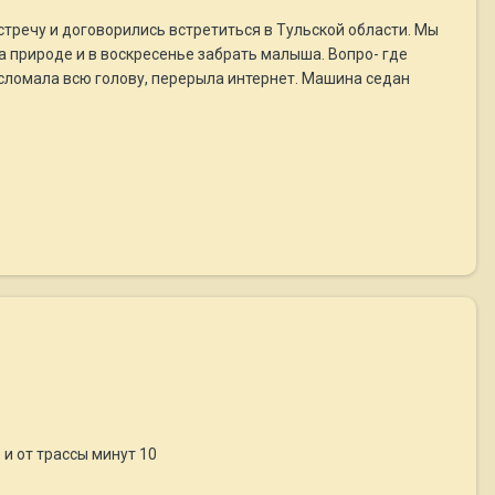
тречу и договорились встретиться в Тульской области. Мы
на природе и в воскресенье забрать малыша. Вопро- где
Я сломала всю голову, перерыла интернет. Машина седан
и от трассы минут 10