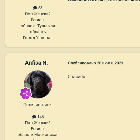
53
Пол:
Женский
Регион,
область:
Тульская
область
Город:
Узловая
Anfisa N.
Опубликовано
28 июля, 2023
Спасибо
Пользователи.
146
Пол:
Женский
Регион,
область:
Московская