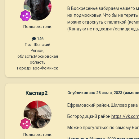
В Воскресенье забираем нашего м
из подмосковья. Что бы не терять
можно отдохнуть с палаткой (кемп
Пользователи.
(Кандуки не подходят/если дождь
146
Пол:
Женский
Регион,
область:
Московская
область
Город:
Наро-Фоминск
Каспар2
Опубликовано
28 июля, 2023
(измене
Ефремовский район, Шилово река
Богородицкий район
https://vk.c
Можно прогуляться по самому Бого
Пользователи.
Изменено
28 июля, 2023
пользоват