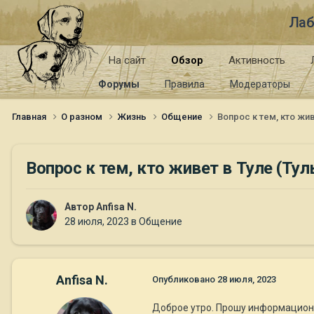
Лаб
На сайт
Обзор
Активность
Форумы
Правила
Модераторы
Главная
О разном
Жизнь
Общение
Вопрос к тем, кто жи
Вопрос к тем, кто живет в Туле (Тул
Автор
Anfisa N.
28 июля, 2023
в
Общение
Anfisa N.
Опубликовано
28 июля, 2023
Доброе утро. Прошу информацион