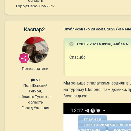
область
Город:
Наро-Фоминск
Каспар2
Опубликовано
28 июля, 2023
(измене
В 28.07.2023 в 09:36,
Anfisa N.
Спасибо
Пользователи.
53
Мы раньше с палатками ездили в Ш
Пол:
Женский
на турбазу Шилово, там домики, п
Регион,
база отдыха
область:
Тульская
область
Город:
Узловая