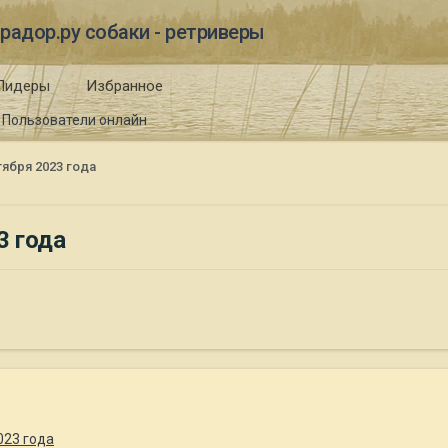
радор.ру собаки - ретриверы
Лидеры
Избранное
Пользователи онлайн
ября 2023 года
3 года
023 года