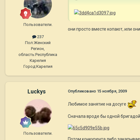
Пользователи.
они просто вместе копают, или он
237
Пол:
Женский
Регион,
область:
Республика
Карелия
Город:
Карелия
Luckys
Опубликовано
15 ноября, 2009
Любимое занятие на досуге
Сначала вроде бы одной бригадо
Пользователи.
Потом конкурента либо закапыва