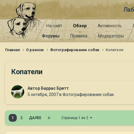
Лаб
На сайт
Обзор
Активность
Форумы
Правила
Модераторы
Главная
О разном
Фотографирование собак
Копатели
Копатели
Автор
Баррас Бритт
5 октября, 2007
в
Фотографирование собак
1
2
ДАЛЕЕ
Страница 1 из 2