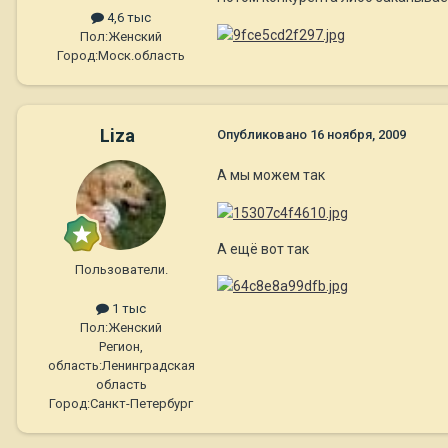
4,6 тыс
Пол:
Женский
Город:
Моск.область
Liza
Опубликовано
16 ноября, 2009
А мы можем так
А ещё вот так
Пользователи.
1 тыс
Пол:
Женский
Регион,
область:
Ленинградская
область
Город:
Санкт-Петербург