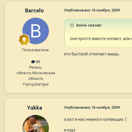
Barcelo
Опубликовано
16 ноября, 2009
Annie сказал:
они просто вместе копают, или
Пользователи.
кто быстрей откопает мышь.
83
Регион,
область:
Московская
область
Город:
Шатура
Yukka
Опубликовано
16 ноября, 2009
а вот и нас немного копающих :(
и еще