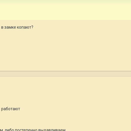
и в замке копают?
й работают
ем, либо постепенно выдавливаем