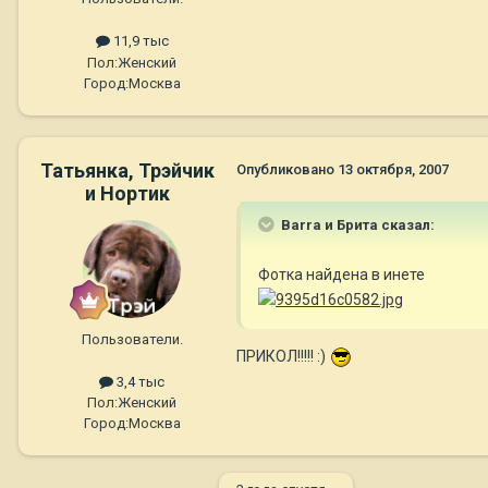
11,9 тыс
Пол:
Женский
Город:
Москва
Татьянка, Трэйчик
Опубликовано
13 октября, 2007
и Нортик
Barra и Брита сказал:
Фотка найдена в инете
Пользователи.
ПРИКОЛ!!!!! :)
3,4 тыс
Пол:
Женский
Город:
Москва