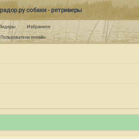
радор.ру собаки - ретриверы
Лидеры
Избранное
Пользователи онлайн