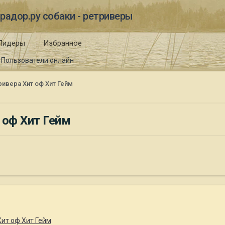
радор.ру собаки - ретриверы
Лидеры
Избранное
Пользователи онлайн
ивера Хит оф Хит Гейм
 оф Хит Гейм
ит оф Хит Гейм