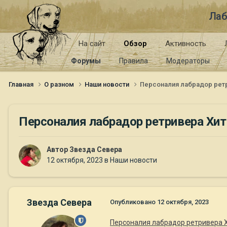
Лаб
На сайт
Обзор
Активность
Форумы
Правила
Модераторы
Главная
О разном
Наши новости
Персоналия лабрадор ретр
Персоналия лабрадор ретривера Хит
Автор
Звезда Севера
12 октября, 2023
в
Наши новости
Звезда Севера
Опубликовано
12 октября, 2023
Персоналия лабрадор ретривера Х