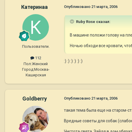
Катеринаа
Опубликовано
21 марта, 2006
Ruby Rose сказал:
В машине положи голову на пл
Ночью обходи все кровати, что
Пользователи.
112
:) :) :) :) :) :)
Пол:
Женский
Город:
Москва-
Каширская
Goldberry
Опубликовано
21 марта, 2006
такая тема была еще на старом-ста
Вредные советы для собак (слаб
Чистота свята. Зайдя в дом обяза