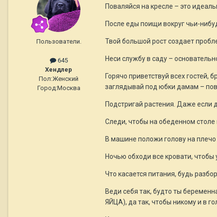
Поваляйся на кресле – это идеал
После еды поищи вокруг чьи-нибу
Твой большой рост создает пробле
Пользователи.
Неси службу в саду – основательн
645
Хендлер
Горячо приветствуй всех гостей, б
Пол:
Женский
заглядывай под юбки дамам – пов
Город:
Москва
Подстригай растения. Даже если д
Следи, чтобы на обеденном столе 
В машине положи голову на плечо 
Ночью обходи все кровати, чтобы 
Что касается питания, будь разбо
Веди себя так, будто ты беременн
ЯЙЦА), да так, чтобы никому и в го