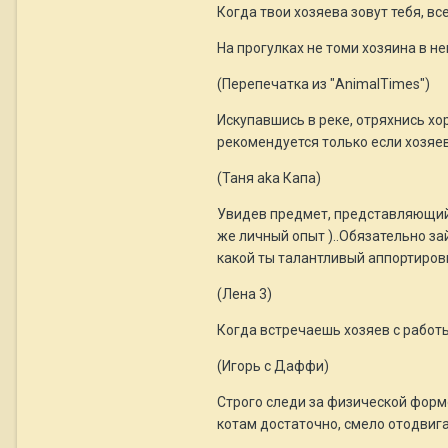
Когда твои хозяева зовут тебя, в
На прогулках не томи хозяина в н
(Перепечатка из "AnimalTimes")
Искупавшись в реке, отряхнись хо
рекомендуется только если хозяев
(Таня aka Капа)
Увидев предмет, представляющий с
же личный опыт )..Обязательно за
какой ты талантливый аппортиров
(Лена 3)
Когда встречаешь хозяев с работы 
(Игорь с Даффи)
Строго следи за физической формо
котам достаточно, смело отодвига