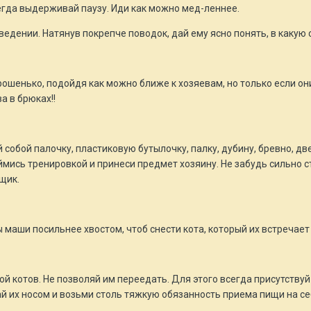
сегда выдерживай паузу. Иди как можно мед-леннее.
еведении. Натянув покрепче поводок, дай ему ясно понять, в какую
рошенько, подойдя как можно ближе к хозяевам, но только если они
а в брюках!!
обой палочку, пластиковую бутылочку, палку, дубину, бревно, дв
ймись тренировкой и принеси предмет хозяину. Не забудь сильно ст
щик.
маши посильнее хвостом, чтоб снести кота, который их встречает т
й котов. Не позволяй им переедать. Для этого всегда присутству
й их носом и возьми столь тяжкую обязанность приема пищи на се