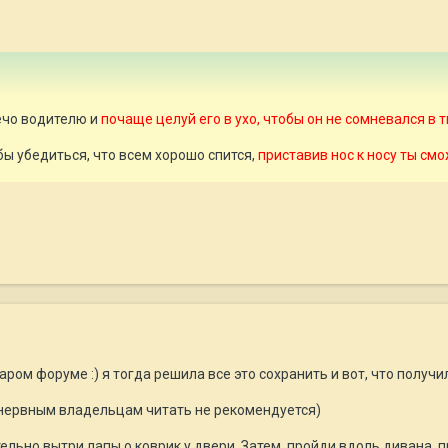
ечо водителю и
почаще целуй его в ухо, чтобы он не сомневался в
бы убедиться, что всем хорошо спится,
приставив нос к носу ты см
ром форуме :) я тогда решила все это сохранить и вот, что получи
онервным владельцам читать не рекомендуется)
тельно вытри лапы о коврик у двери. Затем, пройди вдоль дивана,