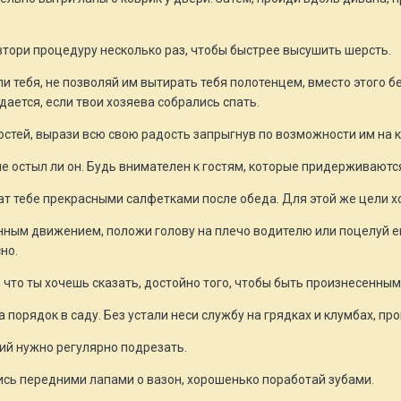
втори процедуру несколько раз, чтобы быстрее высушить шерсть.
и тебя, не позволяй им вытирать тебя полотенцем, вместо этого бе
дается, если твои хозяева собрались спать.
остей, вырази всю свою радость запрыгнув по возможности им на 
не остыл ли он. Будь внимателен к гостям, которые придерживаютс
т тебе прекрасными салфетками после обеда. Для этой же цели х
ным движением, положи голову на плечо водителю или поцелуй его
но.
 что ты хочешь сказать, достойно того, чтобы быть произнесенным 
а порядок в саду. Без устали неси службу на грядках и клумбах, п
ий нужно регулярно подрезать.
ись передними лапами о вазон, хорошенько поработай зубами.