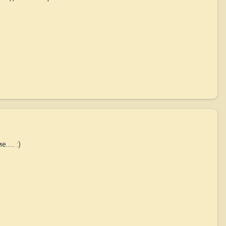
.... :)