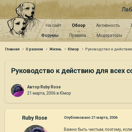
Лаб
На сайт
Обзор
Активность
Форумы
Правила
Модераторы
Главная
О разном
Жизнь
Юмор
Руководство к действию 
Руководство к действию для всех со
Автор
Ruby Rose
21 марта, 2006
в
Юмор
Ruby Rose
Опубликовано
21 марта, 2006
Важно быть чистым; поэтому, если 