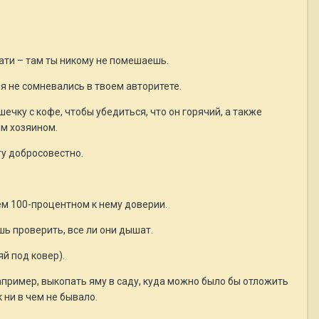
вати – там ты никому не помешаешь.
ия не сомневались в твоем авторитете.
ашечку с кофе, чтобы убедиться, что он горячий, а также
м хозяином.
ту добросовестно.
ем 100-процентном к нему доверии.
шь проверить, все ли они дышат.
й под ковер).
апример, выкопать яму в саду, куда можно было бы отложить
к ни в чем не бывало.