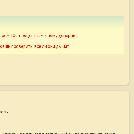
 твоем 100-процентном к нему доверии
.
ожешь проверить, все ли они дышат.
лось:
 прижимаясь к нем всем телом, чтобы удалить вылинявшие