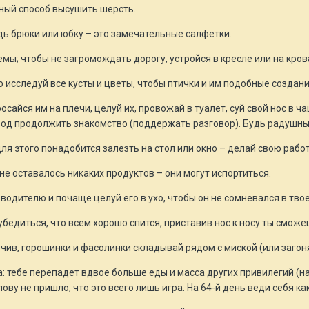
ьный способ высушить шерсть.
дь брюки или юбку – это замечательные салфетки.
мы; чтобы не загромождать дорогу, устройся в кресле или на кро
о исследуй все кусты и цветы, чтобы птички и им подобные создан
росайся им на плечи, целуй их, провожай в туалет, суй свой нос в ч
од продолжить знакомство (поддержать разговор). Будь радушны
ля этого понадобится залезть на стол или окно – делай свою рабо
не оставалось никаких продуктов – они могут испортиться.
водителю и почаще целуй его в ухо, чтобы он не сомневался в тво
убедиться, что всем хорошо спится, приставив нос к носу ты сможе
рчив, горошинки и фасолинки складывай рядом с миской (или загоня
а: тебе перепадет вдвое больше еды и масса других привилегий (н
лову не пришло, что это всего лишь игра. На 64-й день веди себя ка