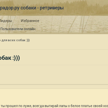
радор.ру собаки - ретриверы
Лидеры
Избранное
Пользователи онлайн
для всех собак :)))
бак :)))
ты прошел по луже, всегда вытирай лапы о белое платье своей хозя