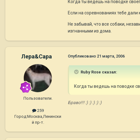
Когда ты ведешь на поводке своег
Если на соревнованиях тебе дали 
Не забывай, что все собаки, неза
изгнанными из дома.
Лера&Сара
Опубликовано
21 марта, 2006
Ruby Rose сказал:
Когда ты ведешь на поводке св
Пользователи.
Браво!!! :) :) :) :) :)
259
Город:
Москва,Ленински
й пр-т.