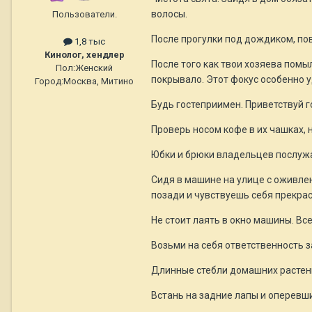
волосы.
Пользователи.
После прогулки под дождиком, по
1,8 тыс
Кинолог, хендлер
После того как твои хозяева помыл
Пол:
Женский
покрывало. Этот фокус особенно у
Город:
Москва, Митино
Будь гостеприимен. Приветствуй г
Проверь носом кофе в их чашках, 
Юбки и брюки владельцев послужа
Сидя в машине на улице с оживлен
позади и чувствуешь себя прекрас
Не стоит лаять в окно машины. Все
Возьми на себя ответственность з
Длинные стебли домашних растен
Встань на задние лапы и оперевш