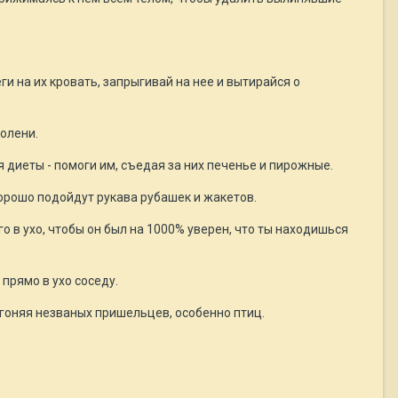
ги на их кровать, запрыгивай на нее и вытирайся о
колени.
я диеты - помоги им, съедая за них печенье и пирожные.
орошо подойдут рукава рубашек и жакетов.
 в ухо, чтобы он был на 1000% уверен, что ты находишься
прямо в ухо соседу.
рогоняя незваных пришельцев, особенно птиц.