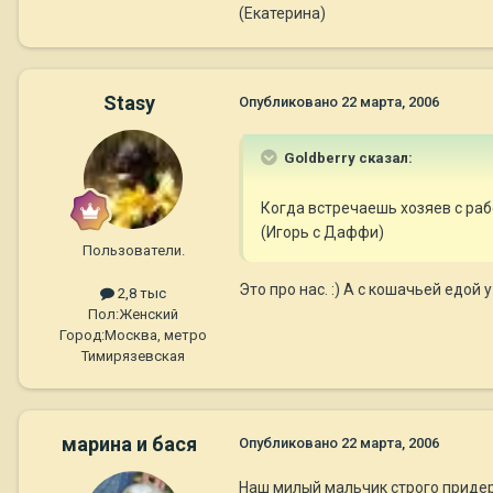
(Екатерина)
Stasy
Опубликовано
22 марта, 2006
Goldberry сказал:
Когда встречаешь хозяев с рабо
(Игорь с Даффи)
Пользователи.
Это про нас. :) А с кошачьей едой 
2,8 тыс
Пол:
Женский
Город:
Москва, метро
Тимирязевская
марина и бася
Опубликовано
22 марта, 2006
Наш милый мальчик строго придерж