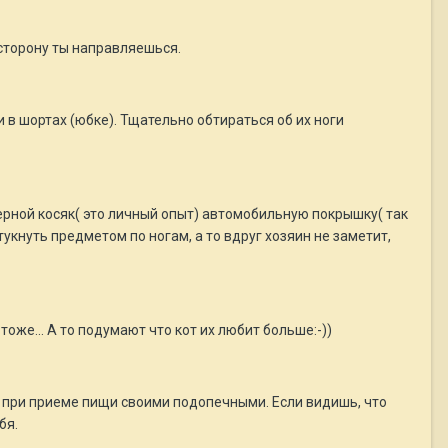
 сторону ты направляешься.
 в шортах (юбке). Тщательно обтираться об их ноги
ерной косяк( это личный опыт) автомобильную покрышку( так
укнуть предметом по ногам, а то вдруг хозяин не заметит,
оже... А то подумают что кот их любит больше:-))
й при приеме пищи своими подопечными. Если видишь, что
бя.