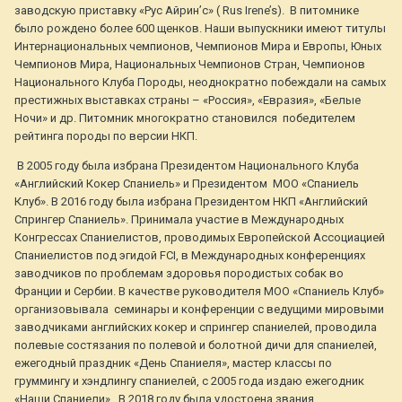
заводскую приставку «Рус Айрин’с» ( Rus Irene’s). В питомнике
было рождено более 600 щенков. Наши выпускники имеют титулы
Интернациональных чемпионов, Чемпионов Мира и Европы, Юных
Чемпионов Мира, Национальных Чемпионов Стран, Чемпионов
Национального Клуба Породы, неоднократно побеждали на самых
престижных выставках страны – «Россия», «Евразия», «Белые
Ночи» и др. Питомник многократно становился победителем
рейтинга породы по версии НКП.
В 2005 году была избрана Президентом Национального Клуба
«Английский Кокер Спаниель» и Президентом МОО «Спаниель
Клуб». В 2016 году была избрана Президентом НКП «Английский
Спрингер Спаниель». Принимала участие в Международных
Конгрессах Спаниелистов, проводимых Европейской Ассоциацией
Спаниелистов под эгидой FCI, в Международных конференциях
заводчиков по проблемам здоровья породистых собак во
Франции и Сербии. В качестве руководителя МОО «Спаниель Клуб»
организовывала семинары и конференции с ведущими мировыми
заводчиками английских кокер и спрингер спаниелей, проводила
полевые состязания по полевой и болотной дичи для спаниелей,
ежегодный праздник «День Спаниеля», мастер классы по
груммингу и хэндлингу спаниелей, с 2005 года издаю ежегодник
«Наши Спаниели». В 2018 году была удостоена звания