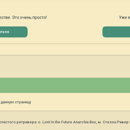
стве. Это очень просто!
Уже е
ателя
 данную страницу
стого ретривера: о. Lost In the Future Anarchia Box, м. Стелла Риве