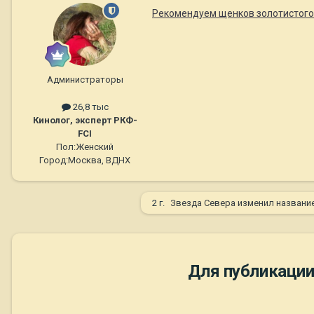
Рекомендуем щенков золотистого ре
Администраторы
26,8 тыс
Кинолог, эксперт РКФ-
FCI
Пол:
Женский
Город:
Москва, ВДНХ
2 г.
Звезда Севера
изменил названи
Для публикации