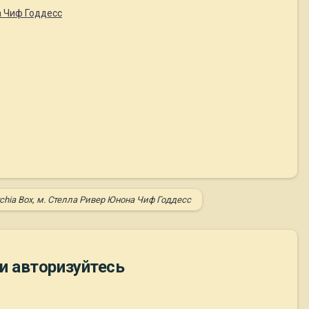
а Чиф Годдесс
rchia Box, м. Стелла Ривер Юнона Чиф Годдесс
и авторизуйтесь