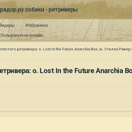
радор.ру собаки - ретриверы
Лидеры
Избранное
Пользователи онлайн
стого ретривера: о. Lost In the Future Anarchia Box, м. Стелла Риве
ивера: о. Lost In the Future Anarchia 