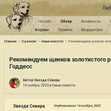
Лаб
На сайт
Обзор
Активность
Форумы
Правила
Модераторы
Главная
О разном
Наши новости
Рекомендуем щенков золоти
Рекомендуем щенков золотистого ретр
Годдесс
Автор
Звезда Севера
14 ноября, 2023
в
Наши новости
Звезда Севера
Опубликовано
14 ноября, 2023