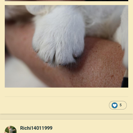
5
Richi14011999