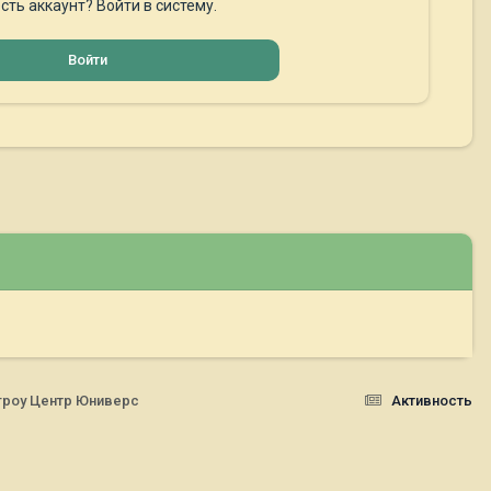
сть аккаунт? Войти в систему.
Войти
акгроу Центр Юниверс
Активность