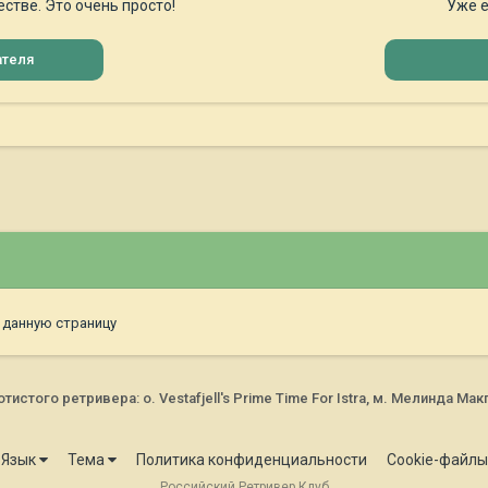
стве. Это очень просто!
Уже е
ателя
 данную страницу
стого ретривера: о. Vestafjell's Prime Time For Istra, м. Мелинда М
Язык
Тема
Политика конфиденциальности
Cookie-файлы
Российский Ретривер Клуб