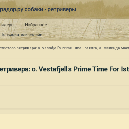
радор.ру собаки - ретриверы
Лидеры
Избранное
Пользователи онлайн
стого ретривера: о. Vestafjell's Prime Time For Istra, м. Мелинда М
ивера: о. Vestafjell's Prime Time For I