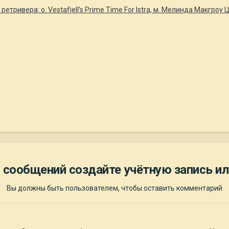
тривера: о. Vestafjell's Prime Time For Istra, м. Мелинда Макгроу
 сообщений создайте учётную запись ил
Вы должны быть пользователем, чтобы оставить комментарий