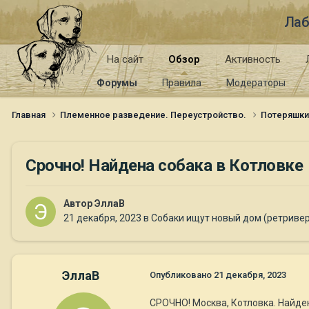
Лаб
На сайт
Обзор
Активность
Форумы
Правила
Модераторы
Главная
Племенное разведение. Переустройство.
Потеряшк
Срочно! Найдена собака в Котловке
Автор
ЭллаВ
21 декабря, 2023
в
Собаки ищут новый дом (ретриве
ЭллаВ
Опубликовано
21 декабря, 2023
СРОЧНО! Москва, Котловка. Найдена