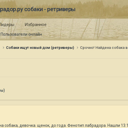
радор.ру собаки - ретриверы
Лидеры
Избранное
Пользователи онлайн
и
Собаки ищут новый дом (ретриверы)
Срочно! Найдена собака в
ры)
 собака, девочка. щенок, до года. Фенотип лабрадора. Нашли 13.12