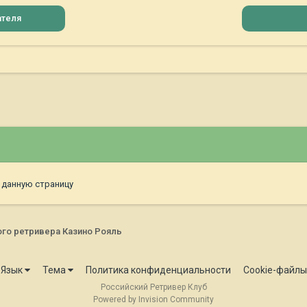
ателя
 данную страницу
го ретривера Казино Рояль
Язык
Тема
Политика конфиденциальности
Cookie-файлы
Российский Ретривер Клуб
Powered by Invision Community