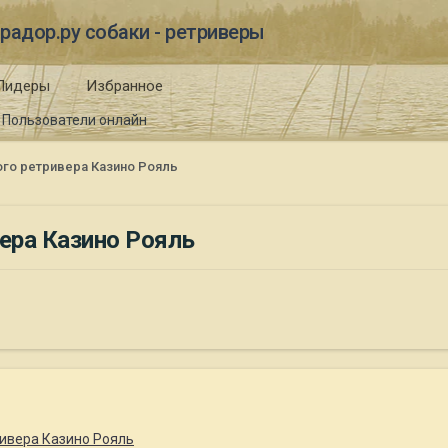
радор.ру собаки - ретриверы
Лидеры
Избранное
Пользователи онлайн
го ретривера Казино Рояль
ера Казино Рояль
ивера Казино Рояль