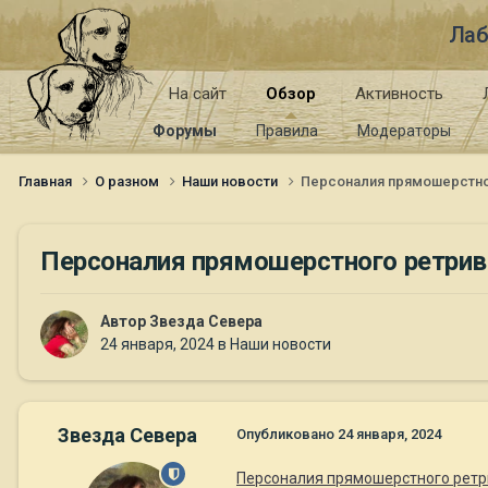
Лаб
На сайт
Обзор
Активность
Форумы
Правила
Модераторы
Главная
О разном
Наши новости
Персоналия прямошерстно
Персоналия прямошерстного ретрив
Автор
Звезда Севера
24 января, 2024
в
Наши новости
Звезда Севера
Опубликовано
24 января, 2024
Персоналия прямошерстного ретр