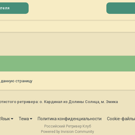
ателя
 данную страницу
истого ретривера: о. Кардинал из Долины Солнца, м. Эмика
Язык
Тема
Политика конфиденциальности
Cookie-файлы
Российский Ретривер Клуб
Powered by Invision Community