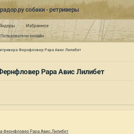
радор.ру собаки - ретриверы
Лидеры
Избранное
Пользователи онлайн
ретривера Фернфловер Рара Авис Лилибет
 Фернфловер Рара Авис Лилибет
ра Фернфловер Рара Авис Лилибет