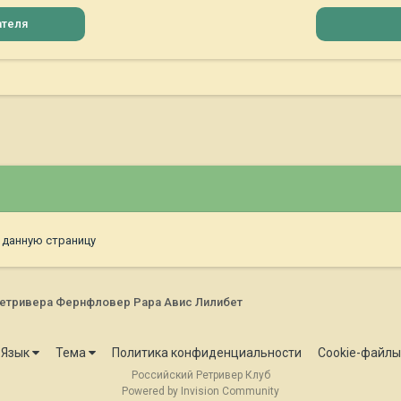
ателя
 данную страницу
ретривера Фернфловер Рара Авис Лилибет
Язык
Тема
Политика конфиденциальности
Cookie-файлы
Российский Ретривер Клуб
Powered by Invision Community