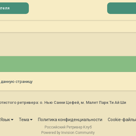
ателя
 данную страницу
истого ретривера: о. Нью Санни Цефей, м. Малет Парк Ти Ай Ши
Язык
Тема
Политика конфиденциальности
Cookie-файлы
Российский Ретривер Клуб
Powered by Invision Community