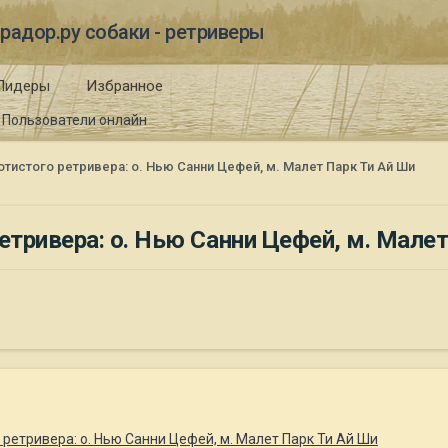
радор.ру собаки - ретриверы
Лидеры
Избранное
Пользователи онлайн
истого ретривера: о. Нью Санни Цефей, м. Малет Парк Ти Ай Ши
тривера: о. Нью Санни Цефей, м. Малет
ретривера: о. Нью Санни Цефей, м. Малет Парк Ти Ай Ши