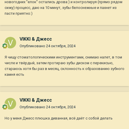
новогодних "елок" остались дрова:) и контролируя (прямо рядом
У нас сработала рекомендация дать собаками сырую
сижу) процесс, даю на 10 минут, зубы белоснежные и пахнет из
говяжью коленку, собакам 2 часа счастья, а камень ушёл
пасти приятно:)
почти весь за один раз (исключение в фиссурах остаются
частицы) и запах ушёл из пасти сразу. Дала прямо сырыми,
предварительно нюхала нет ли испорченности и обдала
кипятком. Единственный минус - как любые костные - стул
закрепляет после них. Теперь задача вам найти магазин
VIKKI & Джесс
проверенный... Нам удачно попался магазин в регионе рядом
Опубликовано
24 октября, 2024
с дачей (он у нас в области сетевой) "Мясо для собак".
Я чищу стоматологическими инструментами, снимаю налет, в том
числе и твёрдый, затем протираю зубы диском с перекисью,
стараюсь хотя бы раз в месяц, склонность к образованию зубного
камня есть
VIKKI & Джесс
Опубликовано
24 октября, 2024
Но у меня Джесс плюшка диванная, всё даёт с собой делать