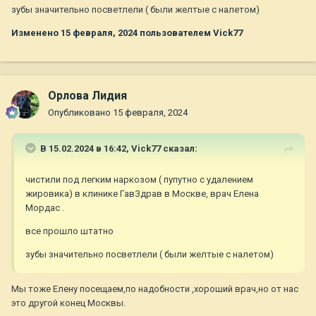
зубы значительно посветлели ( были желтые с налетом)
Изменено
15 февраля, 2024
пользователем Vick77
Орлова Лидия
Опубликовано
15 февраля, 2024
В 15.02.2024 в 16:42,
Vick77
сказал:
чистили под легким наркозом ( пупутно с удалением
жировика) в клинике ГавЗдрав в Москве, врач Елена
Мордас .
все прошло штатно
зубы значительно посветлели ( были желтые с налетом)
Мы тоже Елену посещаем,по надобности ,хороший врач,но от нас
это другой конец Москвы.