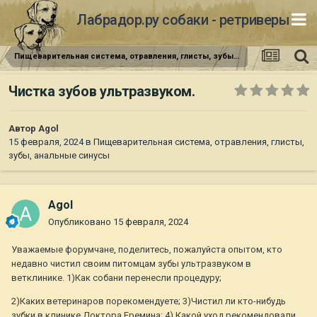
Лабрадор.ру собаки - ретриверы
Пищеварительная система, отравления, глисты, зубы, анальные синусы
Чистка зубов ультразвуком.
Автор
Agol
15 февраля, 2024
в
Пищеварительная система, отравления, глисты,
зубы, анальные синусы
Agol
Опубликовано
15 февраля, 2024
Уважаемые форумчане, поделитесь, пожалуйста опытом, кто
недавно чистил своим питомцам зубы ультразвуком в
ветклинике. 1)Как собани перенесли процедуру;
2)Каких ветеринаров порекомендуете; 3)Чистил ли кто-нибудь
зубки в клинике Доктора Еремина; 4) Какой уход рекомендовали