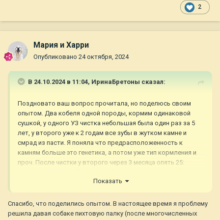
2
Мария и Харри
Опубликовано
24 октября, 2024
В 24.10.2024 в 11:04,
ИринаБретоны
сказал:
Поздновато ваш вопрос прочитала, но поделюсь своим
опытом. Два кобеля одной породы, кормим одинаковой
сушкой, у одного УЗ чистка небольшая была один раз за 5
лет, у второго уже к 2 годам все зубы в жутком камне и
смрад из пасти. Я поняла что предрасположенность к
камням больше это генетика, а потом уже тип кормления и
проч. После чистки у второго через 3 месяца опять 25:
камень и вонища. .. Типа сухого бычьего корня - не работало.
Показать
Чистить щётками со спец зубн пастой нужно ежедневно, как
с людьми. Если камень уже образовался - чистить
Спасибо, что поделились опытом. В настоящее время я проблему
бесполезно.
решила давая собаке пихтовую палку (после многочисленных