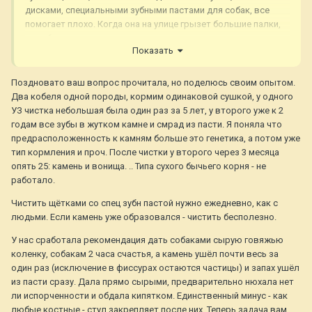
дисками, специальными зубными пастами для собак, все
помогает плохо. Когда она на улице грызет большие палки,
то зубы очищаются, но я редко позволяю это делать, так
Показать
как она глотает щепки. У моей другой собаке, которую
кормили натуральной едой и которая прожила 15 лет зубы
были белые до глубокой старости, т.е. они очищались
Поздновато ваш вопрос прочитала, но поделюсь своим опытом.
естественным образом от пищи, которую она ела. Всякие
Два кобеля одной породы, кормим одинаковой сушкой, у одного
"вкусности" для очистки зубов в магазинах для животных
УЗ чистка небольшая была один раз за 5 лет, у второго уже к 2
жутко химозные, прочитав их состав не хочу их давать
годам все зубы в жутком камне и смрад из пасти. Я поняла что
собаке. Может существуют способы о которых я не знаю...
предрасположенность к камням больше это генетика, а потом уже
тип кормления и проч. После чистки у второго через 3 месяца
опять 25: камень и вонища. .. Типа сухого бычьего корня - не
работало.
Чистить щётками со спец зубн пастой нужно ежедневно, как с
людьми. Если камень уже образовался - чистить бесполезно.
У нас сработала рекомендация дать собаками сырую говяжью
коленку, собакам 2 часа счастья, а камень ушёл почти весь за
один раз (исключение в фиссурах остаются частицы) и запах ушёл
из пасти сразу. Дала прямо сырыми, предварительно нюхала нет
ли испорченности и обдала кипятком. Единственный минус - как
любые костные - стул закрепляет после них. Теперь задача вам