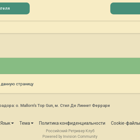
ателя
 данную страницу
ора: о. Mallorn's Top Gun, м. Стил Де Линнет Феррари
Язык
Тема
Политика конфиденциальности
Cookie-файлы
Российский Ретривер Клуб
Powered by Invision Community