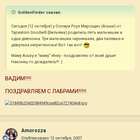
GoldenFinder сказал:
Сегодня (12 октября) у Оллери Роуз Мерседес (Аськи) от
Tapeatom Goodwill (Вильяма) родились пять мальчишек и
одна девчонка. Три мальчишки черненьких, два палевых и
девулька негритяночка! Вот так вот!
Маму Аську и "маму" Инну - поздравляю от всей души!
Наконец-то дождались!!! :)
ВАДИМ!!!!
ПОЗДРАВЛЯЕМ С ЛАБРАМИ!!!!!
Amorozza
Опубликовано
12 октября, 2007