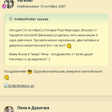
Vareniki
Опубликовано
13 октября, 2007
GoldenFinder сказал:
Сегодня (12 октября) у Оллери Роуз Мерседес (Аськи) от
Tapeatom Goodwill (Вильяма) родились пять мальчишек и
одна девчонка. Три мальчишки черненьких, два палевых и
девулька негритяночка! Вот так вот!
Маму Аську и "маму" Инну - поздравляю от всей души!
Наконец-то дождались!!! :)
Поздравляем!
Здоровья малышам, мамуле и папке Вильке!
Лена и Душечка