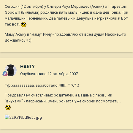
Сегодня (12 октября) у Оллери Роуз Мерседес (Аськи) от Tapeatom
Goodwill (Вильяма) родились пять мальчишек и одна девчонка. Три
мальчишки черненьких, два палевых и девулька негритяночка! Вот
так вот!
Маму Аську и "маму" Инну - поздравляю от всей души! Наконец-то
дождались!!! :)
HARLY
Опубликовано
12 октября, 2007
"Урраааааааааа, заработало!!!!!!!!!!! " "С" :)
Поздравляем счастливых родителей, а Вадима с первыми
"внуками" - лабриками! Очень хочется уже скорей посмотреть...