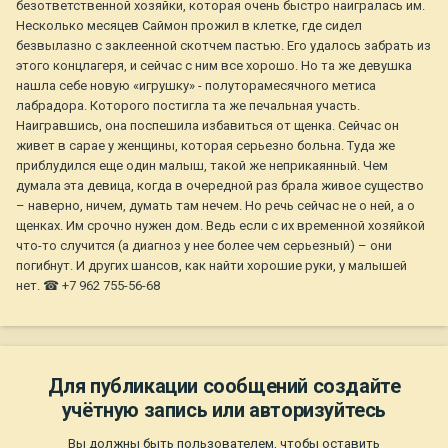
безответственной хозяйки, которая очень быстро наигралась им.
Несколько месяцев Саймон прожил в клетке, где сидел
безвылазно с заклеенной скотчем пастью. Его удалось забрать из
этого концлагеря, и сейчас с ним все хорошо. Но та же девушка
нашла себе новую «игрушку» - полуторамесячного метиса
лабрадора. Которого постигла та же печальная участь.
Наигравшись, она поспешила избавиться от щенка. Сейчас он
живет в сарае у женщины, которая серьезно больна. Туда же
приблудился еще один малыш, такой же неприкаянный. Чем
думала эта девица, когда в очередной раз брала живое существо
– наверно, ничем, думать там нечем. Но речь сейчас не о ней, а о
щенках. Им срочно нужен дом. Ведь если с их временной хозяйкой
что-то случится (а диагноз у нее более чем серьезный) – они
погибнут. И других шансов, как найти хорошие руки, у малышей
нет. ☎ +7 962 755-56-68
Для публикации сообщений создайте
учётную запись или авторизуйтесь
Вы должны быть пользователем, чтобы оставить