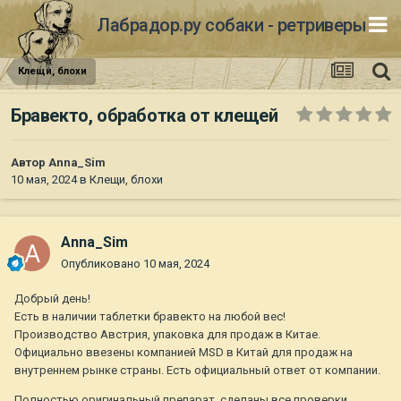
Лабрадор.ру собаки - ретриверы
Клещи, блохи
Бравекто, обработка от клещей
Автор
Anna_Sim
10 мая, 2024
в
Клещи, блохи
Anna_Sim
Опубликовано
10 мая, 2024
Добрый день!
Есть в наличии таблетки бравекто на любой вес!
Производство Австрия, упаковка для продаж в Китае.
Официально ввезены компанией MSD в Китай для продаж на
внутреннем рынке страны. Есть официальный ответ от компании.
Полностью оригинальный препарат, сделаны все проверки.