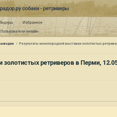
радор.ру собаки - ретриверы
Лидеры
Избранное
Пользователи онлайн
 выводки
Результаты монопородной выставки золотистых ретриверо
золотистых ретриверов в Перми, 12.05