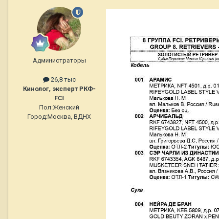
Администраторы
26,8 тыс
Кинолог, эксперт РКФ-
FCI
Пол:
Женский
Город:
Москва, ВДНХ