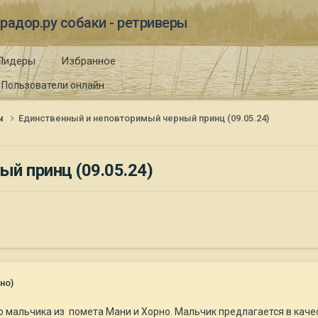
радор.ру собаки - ретриверы
Лидеры
Избранное
Пользователи онлайн
ы
Единственный и неповторимый черный принц (09.05.24)
й принц (09.05.24)
но)
 мальчика из помета Мани и Хорно. Мальчик предлагается в кач