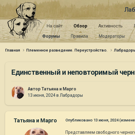
Лаб
На сайт
Обзор
Активность
Форумы
Правила
Модераторы
Главная
Племенное разведение. Переустройство.
Лабрадор
Единственный и неповторимый черны
Автор
Татьяна и Марго
13 июня, 2024
в
Лабрадоры
Татьяна и Марго
Опубликовано
13 июня, 2024
(измене
Представляем свободного черного