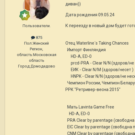
диван))
Дата рождения 09.05.24
К переезду в новый дом будет гот
Пользователи.
875
Отец Waterline´s Taking Chances
Пол:
Женский
Регион,
Импорт Финляндия
область:
Московская
HD-A, ED-0
область
prcd-PRA - Сlear N/N (здоров/не 
Город:
Домодедово
ЕИК - Сlear N/M (здоров/несет )
HNPK - Сlear N/N (здоров/не несе
Чемпион России, Чемпион Беларус
РРК "Ретривер-весна 2015"
Мать Lavinta Game Free
HD-A, ED-0
PRA Clear by parentage (свободна
EIC Clear by parentage (свободна 
CNM Clear by parentage (свободна