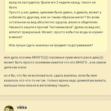
вряд ли застудился, брали его 2 недели назад, такого не
было.
Просто у нас девки, щенками были давно, я думала, может у
кобелей по другому, или он таким образом метит? Во всем
остальном на вид абсолютно здоров, весел и общителен.
Никакого кашля и прочей "питомниковой" дряни на вид нет,
аппетит прекрасный. Может, просто избыток воды в корме+
в миске?
Или лучше сдать анализы на предмет подстуживания?
моя дула ооочень МНОГО)))) огромные лужи много раз в день)))
может быть просто хозяевам кажется что это МНОГО , а на самом
деле как и все.
но я бы, что бы не волноваться, сдала анализы, если бы мне
казалось что что-то не так. только врача надо доммой вызывать,
малыша пока нельзя в ветклинику ташить.
vikka