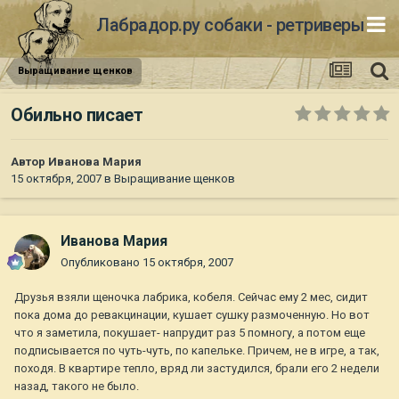
Лабрадор.ру собаки - ретриверы
Выращивание щенков
Обильно писает
Автор
Иванова Мария
15 октября, 2007
в
Выращивание щенков
Иванова Мария
Опубликовано
15 октября, 2007
Друзья взяли щеночка лабрика, кобеля. Сейчас ему 2 мес, сидит
пока дома до ревакцинации, кушает сушку размоченную. Но вот
что я заметила, покушает- напрудит раз 5 помногу, а потом еще
подписывается по чуть-чуть, по капельке. Причем, не в игре, а так,
походя. В квартире тепло, вряд ли застудился, брали его 2 недели
назад, такого не было.