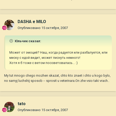
DASHA e MILO
Опубликовано
15 октября, 2007
Юльчик сказал:
Может от эмоций? Наш, когда радуется или разбалуется, или
миску с едой видит, может писнуть немного!
Хотя я б тоже с ветом посоветовалась... :)
My tut mnogo chego mozhen skazat, chto kto znaet i chto u kogo bylo,
no samyj luchshij sposob -- sprosit u veterinara.On zhe vsio taki vrach..
tato
Опубликовано
15 октября, 2007