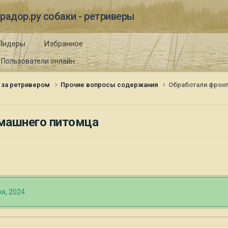
радор.ру собаки - ретриверы
Лидеры
Избранное
Пользователи онлайн
 за ретривером
Прочие вопросы содержания
Обработали фрон
омашнего питомца
я, 2024