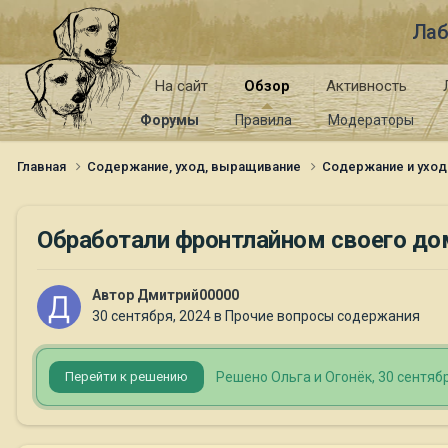
Лаб
На сайт
Обзор
Активность
Форумы
Правила
Модераторы
Главная
Содержание, уход, выращивание
Содержание и уход
Обработали фронтлайном своего д
Автор
Дмитрий00000
30 сентября, 2024
в
Прочие вопросы содержания
Решено Ольга и Огонёк,
30 сентябр
Перейти к решению