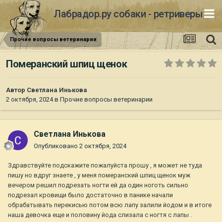
Лабрадор.ру собаки - ретриверы
Прочие вопросы ветеринарии
Померанский шпиц щенок
Автор
Светлана Инькова
2 октября, 2024
в
Прочие вопросы ветеринарии
Светлана Инькова
Опубликовано
2 октября, 2024
Здравствуйте подскажите пожалуйста прошу , я может не туда
пишу но вдруг знаете , у меня померанский шпиц щенок муж
вечером решил подрезать ногти ей да один ноготь сильно
подрезал кровищи было достаточно в панике начали
обрабатывать перекисью потом всю лапу залили йодом и в итоге
наша девочка еще и половину йода слизала с ногтя с лапы .