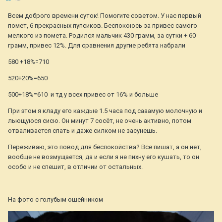
Всем доброго времени суток! Помогите советом. У нас первый
помет, 6 прекрасных пупсиков. Беспокоюсь за привес самого
мелкого из помета. Родился мальчик 430 грамм, за сутки + 60
грамм, привес 12%. Для сравнения другие ребята набрали
580 +18%=710
520+20%=650
500+18%=610 и тд у всех привес от 16% и больше
При этом я кладу его каждые 1.5 часа под сааамую молочную и
льющуюся сисю. Он минут 7 сосёт, не очень активно, потом
отваливается спать и даже силком не засунешь.
Переживаю, это повод для беспокойства? Все пишат, а он нет,
вообще не возмущается, да и если я не пихну его кушать, то он
особо и не спешит, в отличии от остальных.
На фото с голубым ошейником