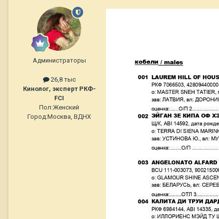
Администраторы
26,8 тыс
Кинолог, эксперт РКФ-
FCI
Пол:
Женский
Город:
Москва, ВДНХ