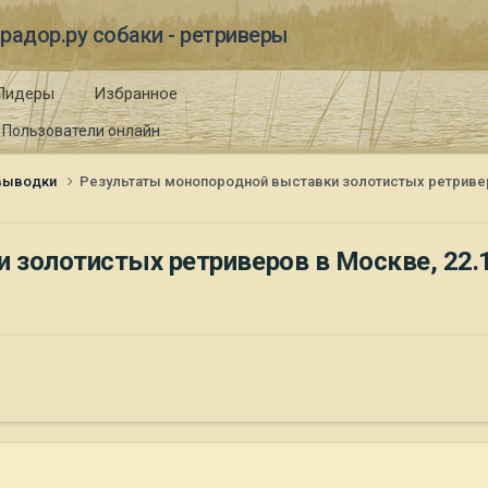
радор.ру собаки - ретриверы
Лидеры
Избранное
Пользователи онлайн
 выводки
Результаты монопородной выставки золотистых ретриверов
золотистых ретриверов в Москве, 22.12