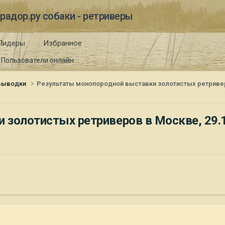
радор.ру собаки - ретриверы
Лидеры
Избранное
Пользователи онлайн
 выводки
Результаты монопородной выставки золотистых ретриверов
олотистых ретриверов в Москве, 29.12.