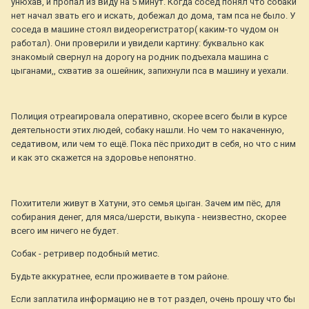
унюхав, и пропал из виду на 5 минут. Когда сосед понял что собаки
нет начал звать его и искать, добежал до дома, там пса не было. У
соседа в машине стоял видеорегистратор( каким-то чудом он
работал). Они проверили и увидели картину: буквально как
знакомый свернул на дорогу на родник подъехала машина с
цыганами,, схватив за ошейник, запихнули пса в машину и уехали.
Полиция отреагировала оперативно, скорее всего были в курсе
деятельности этих людей, собаку нашли. Но чем то накаченную,
седативом, или чем то ещё. Пока пёс приходит в себя, но что с ним
и как это скажется на здоровье непонятно.
Похитители живут в Хатуни, это семья цыган. Зачем им пёс, для
собирания денег, для мяса/шерсти, выкупа - неизвестно, скорее
всего им ничего не будет.
Собак - ретривер подобный метис.
Будьте аккуратнее, если проживаете в том районе.
Если заплатила информацию не в тот раздел, очень прошу что бы