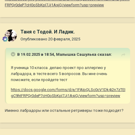
FRPQr0deP7cH0oSbKpI7Jj1AsjQ/viewform?usp=preview
Таня с Тодой. И Ладик.
Опубликовано
20 февраля, 2025
В 19.02.2025 в 18:54,
Малышка Сашулька
сказал:
Я ученица 10 класса. делаю проект про аллергию у
лабрадора, в тесте всего 5 вопросов. Вы мне очень
поможете, если пройдете тест
https://docs.google.com/forms/d/e/1FAIpQLSc0cV1Dk4i2n7zTEI
gC9htFRPQr0deP7cH0oSbKpI7Jj1AsjQ/viewform?usp=preview
Именно лабрадоры или остальные ретриверы тоже подходят?