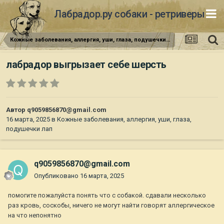
Лабрадор.ру собаки - ретриверы
Кожные заболевания, аллергия, уши, глаза, подушечки лап
лабрадор выгрызает себе шерсть
Автор
q9059856870@gmail.com
16 марта, 2025
в
Кожные заболевания, аллергия, уши, глаза,
подушечки лап
q9059856870@gmail.com
Опубликовано
16 марта, 2025
помогите пожалуйста понять что с собакой. сдавали несколько
раз кровь, соскобы, ничего не могут найти говорят аллергическое
на что непонятно