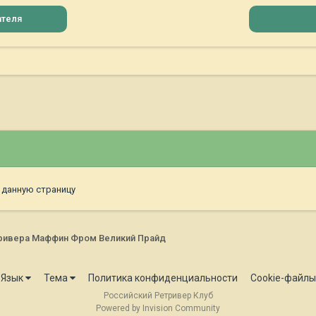
ателя
 данную страницу
ривера Маффин Фром Великий Прайд
Язык
Тема
Политика конфиденциальности
Cookie-файлы
Российский Ретривер Клуб
Powered by Invision Community