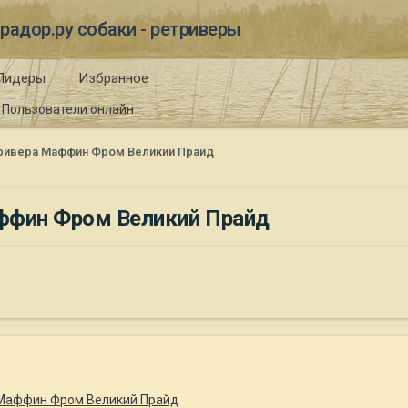
радор.ру собаки - ретриверы
Лидеры
Избранное
Пользователи онлайн
ривера Маффин Фром Великий Прайд
аффин Фром Великий Прайд
 Маффин Фром Великий Прайд