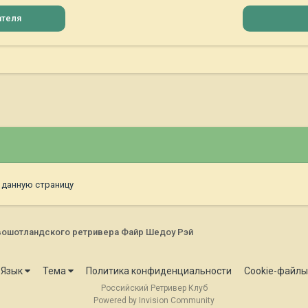
ателя
 данную страницу
вошотландского ретривера Файр Шедоу Рэй
Язык
Тема
Политика конфиденциальности
Cookie-файлы
Российский Ретривер Клуб
Powered by Invision Community