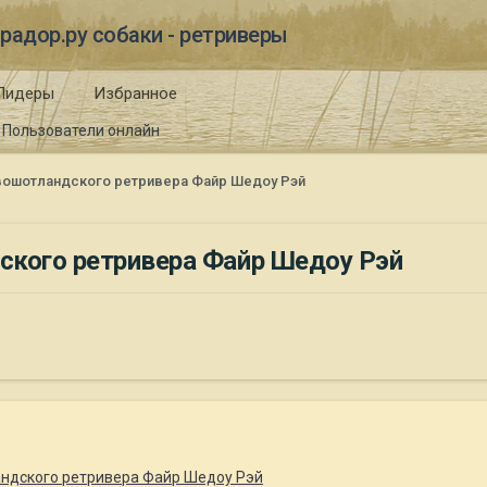
радор.ру собаки - ретриверы
Лидеры
Избранное
Пользователи онлайн
вошотландского ретривера Файр Шедоу Рэй
ского ретривера Файр Шедоу Рэй
ндского ретривера Файр Шедоу Рэй