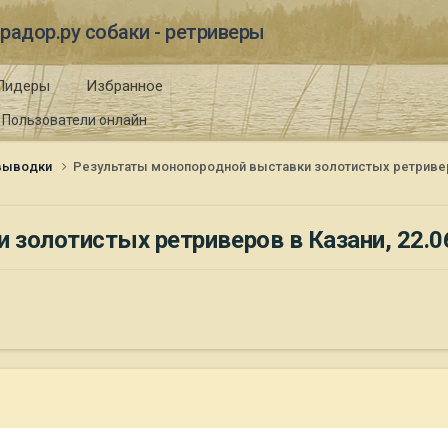
радор.ру собаки - ретриверы
Лидеры
Избранное
Пользователи онлайн
 выводки
Результаты монопородной выставки золотистых ретриверов
золотистых ретриверов в Казани, 22.06