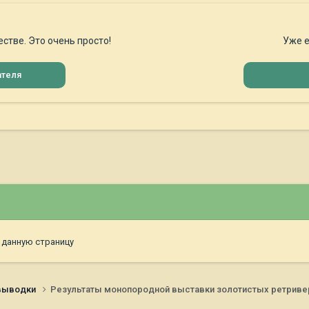
стве. Это очень просто!
Уже е
ателя
 данную страницу
 выводки
Результаты монопородной выставки золотистых ретриверов