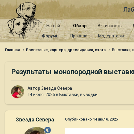
Лаб
На сайт
Обзор
Активность
Форумы
Правила
Модераторы
Главная
Воспитание, карьера, дрессировка, охота
Выставки,
Результаты монопородной выставки 
Автор
Звезда Севера
14 июля, 2025
в
Выставки, выводки
Звезда Севера
Опубликовано
14 июля, 2025