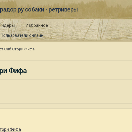
радор.ру собаки - ретриверы
Лидеры
Избранное
Пользователи онлайн
ст Сиб Стори Фифа
ори Фифа
Стори Фифа