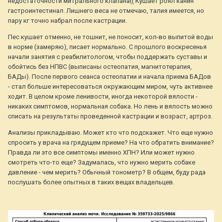
недостаточности митрального клапана(( Кушает роял канин
гастроинтестинал. Лишнего веса не отмечаю, талия имеется, но
пару кг точно набрал после кастрации.
Пес кушает отменно, не тошнит, не поносит, кол-во выпитой воды
в норме (замеряю), писает нормально. С прошлого воскресенья
начали занятия с реабилитологом, чтобы поддержать суставы и
обойтись без НПВС (выписаны остеопатия, магнитотерапия,
БАДы). После первого сеанса остеопатии и начала приема БАДов
- стал больше интересоваться окружающим миром, чуть активнее
ходит. В целом кроме ленивости, иногда некоторой вялости -
никаких симптомов, нормальная собака. Но лень и вялость можно
списать на результаты проведенной кастрации и возраст, артроз.
Анализы прикладываю. Может кто что подскажет. Что еще нужно
спросить у врача на грядущем приеме? На что обратить внимание?
Правда ли это все симптомы именно ХПН? Или может нужно
смотреть что-то еще? Задумалась, что нужно мерить собаке
давление - чем мерить? Обычный тонометр? В общем, буду рада
послушать более опытных в таких вещах владельцев.