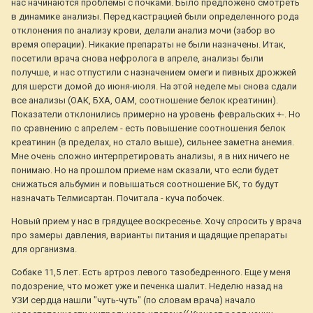
нас начинаются проблемы с почками. Было предложено смотреть
в динамике анализы. Перед кастрацией были определенного рода
отклонения по анализу крови, делали анализ мочи (забор во
время операции). Никакие препараты не были назначены. Итак,
посетили врача снова нефролога в апреле, анализы были
получше, и нас отпустили с назначением омеги и пивных дрожжей
для шерсти домой до июня-июля. На этой неделе мы снова сдали
все анализы (ОАК, БХА, ОАМ, соотношение белок креатинин).
Показатели отклонились примерно на уровень февральских +-. Но
по сравнению с апрелем - есть повышение соотношения белок
креатинин (в пределах, но стало выше), сильнее заметна анемия.
Мне очень сложно интерпретировать анализы, я в них ничего не
понимаю. Но на прошлом приеме нам сказали, что если будет
снижаться альбумин и повышаться соотношение БК, то будут
назначать Телмисартан. Почитала - куча побочек.
Новый прием у нас в грядущее воскресенье. Хочу спросить у врача
про замеры давления, варианты питания и щадящие препараты
для организма.
Собаке 11,5 лет. Есть артроз левого тазобедренного. Еще у меня
подозрение, что может уже и печенка шалит. Неделю назад на
УЗИ сердца нашли "чуть-чуть" (по словам врача) начало