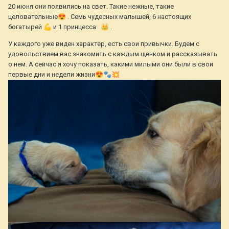
20 июня они появились на свет. Такие нежные, такие
целовательные
😍
. Семь чудесных малышей, 6 настоящих
богатырей
💪
и 1 принцесса
👑
.
У каждого уже виден характер, есть свои привычки. Будем с
удовольствием вас знакомить с каждым щенком и рассказывать
о нем. А сейчас я хочу показать, какими милыми они были в свои
первые дни и недели жизни
😍
🐾
💥