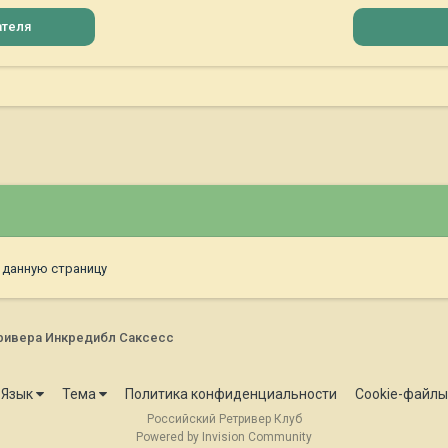
ателя
 данную страницу
ривера Инкредибл Саксесс
Язык
Тема
Политика конфиденциальности
Cookie-файлы
Российский Ретривер Клуб
Powered by Invision Community