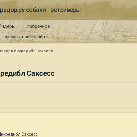
радор.ру собаки - ретриверы
Лидеры
Избранное
Пользователи онлайн
ривера Инкредибл Саксесс
кредибл Саксесс
Инкредибл Саксесс