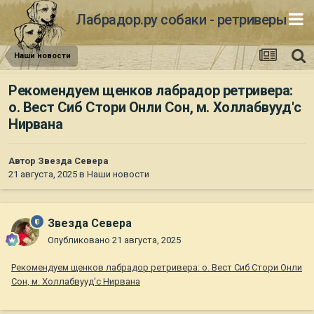
Лабрадор.ру собаки - ретриверы
Наши новости
Рекомендуем щенков лабрадор ретривера:
о. Вест Сиб Стори Онли Сон, м. Холлабвууд'c
Нирвана
Автор
Звезда Севера
21 августа, 2025
в
Наши новости
Звезда Севера
Опубликовано
21 августа, 2025
Рекомендуем щенков лабрадор ретривера: о. Вест Сиб Стори Онли
Сон, м. Холлабвууд'c Нирвана