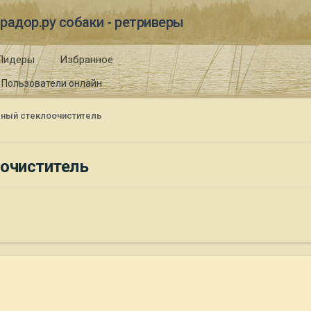
радор.ру собаки - ретриверы
Лидеры
Избранное
Пользователи онлайн
вный стеклоочиститель
оочиститель