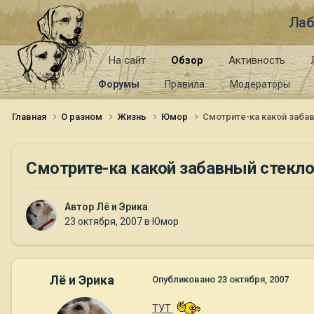
Лаб
На сайт
Обзор
Активность
Форумы
Правила
Модераторы
Главная
О разном
Жизнь
Юмор
Смотрите-ка какой заба
Смотрите-ка какой забавный стекл
Автор
Лё и Эрика
23 октября, 2007
в
Юмор
Лё и Эрика
Опубликовано
23 октября, 2007
ТУТ