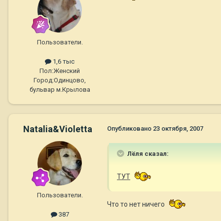
Пользователи.
1,6 тыс
Пол:
Женский
Город:
Одинцово,
бульвар м.Крылова
Natalia&Violetta
Опубликовано
23 октября, 2007
Лёля сказал:
ТУТ
Пользователи.
Что то нет ничего
387