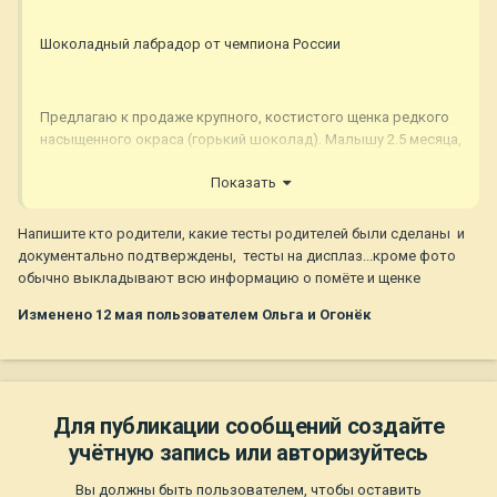
Шоколадный лабрадор от чемпиона России
Предлагаю к продаже крупного, костистого щенка редкого
насыщенного окраса (горький шоколад). Малышу 2.5 месяца,
полностью готов к переезду в новый дом.
Показать
О щенке:
Напишите кто родители, какие тесты родителей были сделаны и
Полный пакет документов: метрика РКФ, клеймо,
документально подтверждены, тесты на дисплаз...кроме фото
ветпаспорт со всеми отметками о прививках.
обычно выкладывают всю информацию о помёте и щенке
Изменено
12 мая
пользователем Ольга и Огонёк
Г. Пятигорск. Доставка по России
🎥
Сниму для вас свежее видео, как он играет. Пишите!
Для публикации сообщений создайте
учётную запись или авторизуйтесь
Вы должны быть пользователем, чтобы оставить