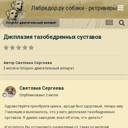
Лабрадор.ру собаки - ретриверы
Опорно-двигательный аппарат
Дисплазия тазобедренных суставов
Автор
Светлана Сергеева
2 июля
в
Опорно-двигательный аппарат
Светлана Сергеева
Опубликовано
2 июля
Здравствуйте приобрела щенка , вроде был здоровый, теперь ему
7 месяцев и выяснилось, что у него дисплазия тазобедренных
суставов. Я думаю заводчик знал об этом, что делать?
И хотелось бы остановить разведение от таких родителей.