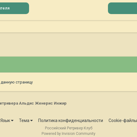
ателя
 данную страницу
ретривера Альдис Женерис Инжир
Язык
Тема
Политика конфиденциальности
Cookie-файлы
Российский Ретривер Клуб
Powered by Invision Community