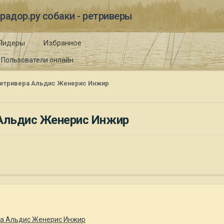
радор.ру собаки - ретриверы
Лидеры
Избранное
Пользователи онлайн
ретривера Альдис Женерис Инжир
 Альдис Женерис Инжир
ра Альдис Женерис Инжир