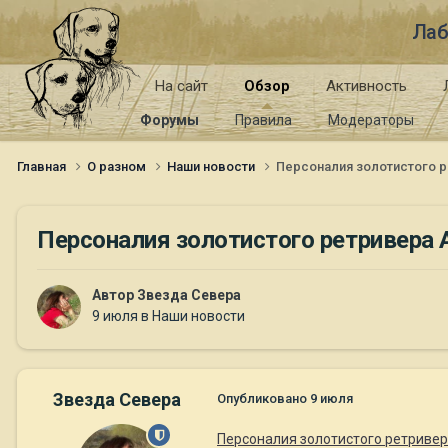
Лаб
На сайт
Обзор
Активность
Форумы
Правила
Модераторы
Главная
О разном
Наши новости
Персоналия золотистого 
Персоналия золотистого ретривера
Автор
Звезда Севера
9 июля
в
Наши новости
Звезда Севера
Опубликовано
9 июля
Персоналия золотистого ретриве